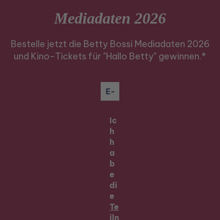
Mediadaten 2026
Bestelle jetzt die Betty Bossi Mediadaten 2026
und Kino-Tickets für "Hallo Betty" gewinnen.*
Ic
h
h
a
b
e
di
e
Te
iln