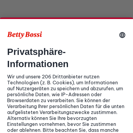
*Bei Buchung eines Pakets von mehr als CHF 4'700 erhältst du
einen zusätzlichen Newsletter-Banner gratis. Lieferung Banner
kundenseitig, Termin nach Verfügbarkeit.